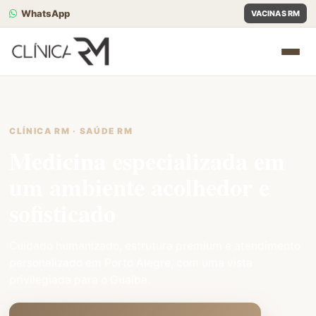
WhatsApp
VACINAS RM
CLÍNICA RM · SAÚDE RM
Medicina especializada em
um ambiente acolhedor e
sofisticado
Cuidado humanizado, estrutura premium e atendimento
personalizado em Porto Alegre, com uma vista
privilegiada para o Guaíba.